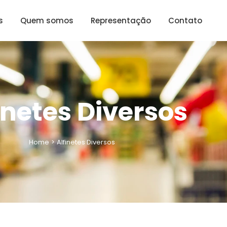
s
Quem somos
Representação
Contato
inetes Diversos
Home
>
Alfinetes Diversos