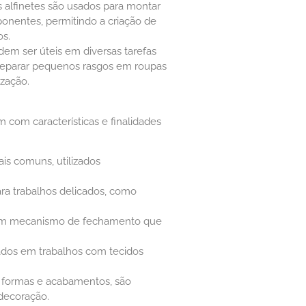
os alfinetes são usados para montar
onentes, permitindo a criação de
os.
dem ser úteis em diversas tarefas
 reparar pequenos rasgos em roupas
ização.
m com características e finalidades
is comuns, utilizados
ara trabalhos delicados, como
 mecanismo de fechamento que
ados em trabalhos com tecidos
 formas e acabamentos, são
decoração.